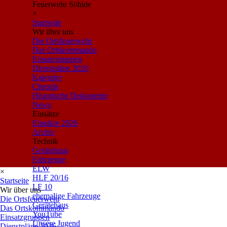
Feuerwehr Söhlde
×
Startseite
Wir über uns
Die Ortsfeuerwehr
Das Ortskommando
Einsatzgruppen
Dienstpläne 2026
Kalender
Chronik
Historische Dokumente
News
Einsätze
Einsätze 2026
Archiv
Technik
Gerätehaus
Fahrzeuge
ELW
×
HLF 20/16
Startseite
LF 10
Wir über uns
ehemalige Fahrzeuge
Die Ortsfeuerwehr
Gerätehaus
Das Ortskommando
YouTube
Einsatzgruppen
Unsere Jugend
Dienstpläne 2026