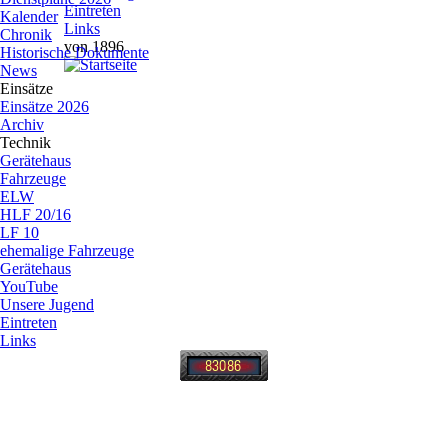
Eintreten
Kalender
Links
Chronik
von 1896
Historische Dokumente
News
Einsätze
Einsätze 2026
Archiv
Technik
Gerätehaus
Fahrzeuge
ELW
HLF 20/16
LF 10
ehemalige Fahrzeuge
Gerätehaus
YouTube
Unsere Jugend
Eintreten
Links