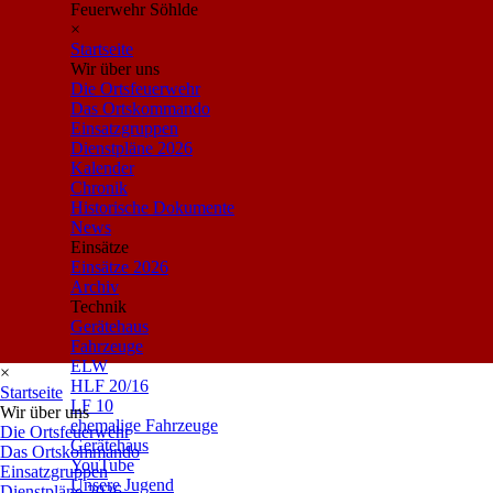
Feuerwehr Söhlde
×
Startseite
Wir über uns
Die Ortsfeuerwehr
Das Ortskommando
Einsatzgruppen
Dienstpläne 2026
Kalender
Chronik
Historische Dokumente
News
Einsätze
Einsätze 2026
Archiv
Technik
Gerätehaus
Fahrzeuge
ELW
×
HLF 20/16
Startseite
LF 10
Wir über uns
ehemalige Fahrzeuge
Die Ortsfeuerwehr
Gerätehaus
Das Ortskommando
YouTube
Einsatzgruppen
Unsere Jugend
Dienstpläne 2026