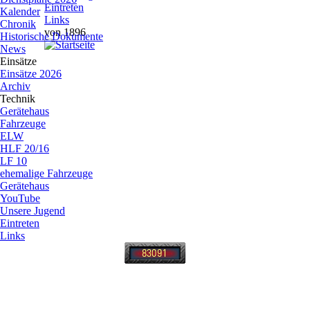
Eintreten
Kalender
Links
Chronik
von 1896
Historische Dokumente
News
Einsätze
Einsätze 2026
Archiv
Technik
Gerätehaus
Fahrzeuge
ELW
HLF 20/16
LF 10
ehemalige Fahrzeuge
Gerätehaus
YouTube
Unsere Jugend
Eintreten
Links